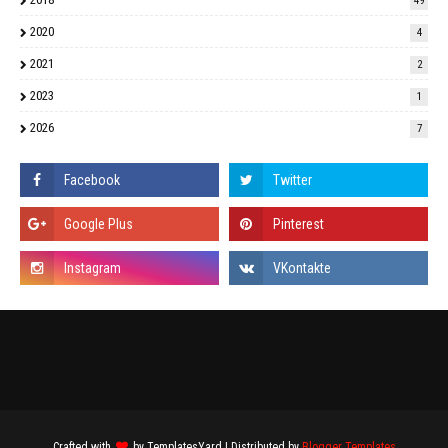
49
2020
4
2021
2
2023
1
2026
7
Crafted with
by
TemplatesYard
| Distributed by
Blogger Templates