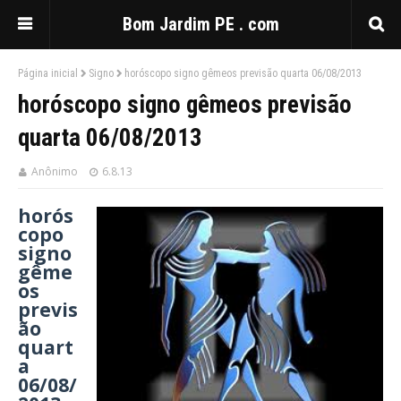
Bom Jardim PE . com
Página inicial
Signo
horóscopo signo gêmeos previsão quarta 06/08/2013
horóscopo signo gêmeos previsão
quarta 06/08/2013
Anônimo
6.8.13
horós
copo
signo
gême
os
previs
ão
quart
a
06/08/